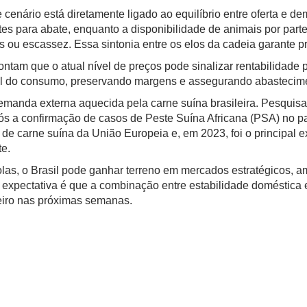
enário está diretamente ligado ao equilíbrio entre oferta e d
tes para abate, enquanto a disponibilidade de animais por part
 ou escassez. Essa sintonia entre os elos da cadeia garante pre
tam que o atual nível de preços pode sinalizar rentabilidade 
inal do consumo, preservando margens e assegurando abastecim
demanda externa aquecida pela carne suína brasileira. Pesqu
s a confirmação de casos de Peste Suína Africana (PSA) no p
or de carne suína da União Europeia e, em 2023, foi o principal
e.
s, o Brasil pode ganhar terreno em mercados estratégicos, am
 expectativa é que a combinação entre estabilidade doméstica
leiro nas próximas semanas.