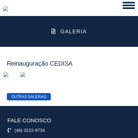
Tog
navi
GALERIA
Reinauguração CEDISA
OUTRAS GALERIAS
FALE CONOSCO
(48) 3222-8734